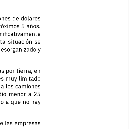
lones de dólares
róximos 5 años.
nificativamente
ta situación se
desorganizado y
s por tierra, en
es muy limitado
s a los camiones
edio menor a 25
do a que no hay
de las empresas