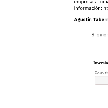
empresas India
información:
ht
Agustín Taber
Si quie
Inversi
Correo el