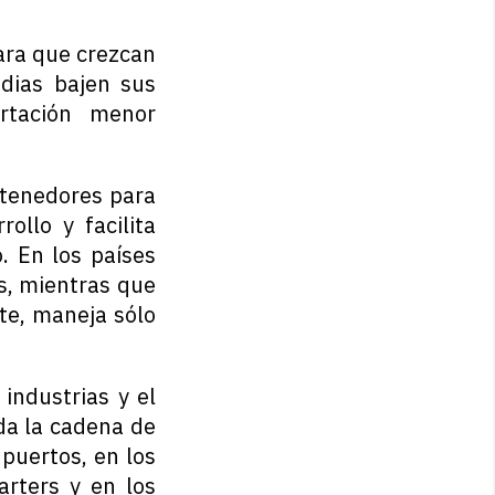
ara que crezcan
ndias bajen sus
rtación menor
ntenedores para
ollo y facilita
. En los países
s, mientras que
rte, maneja sólo
industrias y el
da la cadena de
puertos, en los
arters y en los