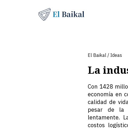
El Baikal
/
Ideas
La indus
Con 1428 millo
economía en co
calidad de vid
pesar de la 
lentamente. L
costos logísti