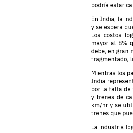
podría estar c
En India, la in
y se espera qu
Los costos log
mayor al 8% qu
debe, en gran 
fragmentado, lo
Mientras los pa
India represen
por la falta de
y trenes de ca
km/hr y se uti
trenes que pue
La industria l