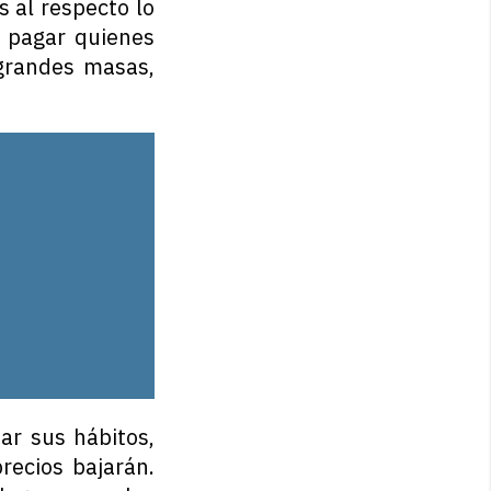
 al respecto lo
n pagar quienes
grandes masas,
r sus hábitos,
recios bajarán.