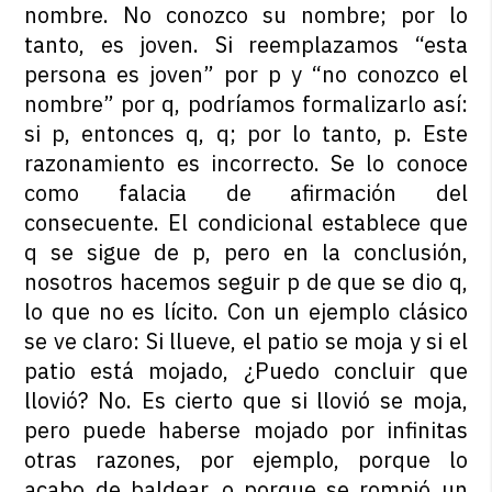
nombre. No conozco su nombre; por lo
tanto, es joven. Si reemplazamos “esta
persona es joven” por
p
y “no conozco el
nombre” por
q
, podríamos formalizarlo así:
si
p
, entonces
q
,
q
; por lo tanto,
p
. Este
razonamiento es incorrecto. Se lo conoce
como
falacia de afirmación del
consecuente
. El condicional establece que
q
se sigue de
p
, pero en la conclusión,
nosotros hacemos seguir
p
de que se dio
q
,
lo que no es lícito. Con un ejemplo clásico
se ve claro: Si llueve, el patio se moja y si el
patio está mojado, ¿Puedo concluir que
llovió? No. Es cierto que si llovió se moja,
pero puede haberse mojado por infinitas
otras razones, por ejemplo, porque lo
acabo de baldear, o porque se rompió un