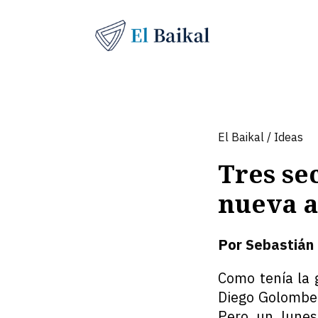
El Baikal
/
Ideas
Tres sec
nueva a
Por
Sebastián
Como tenía la 
Diego Golombek
Pero un lunes