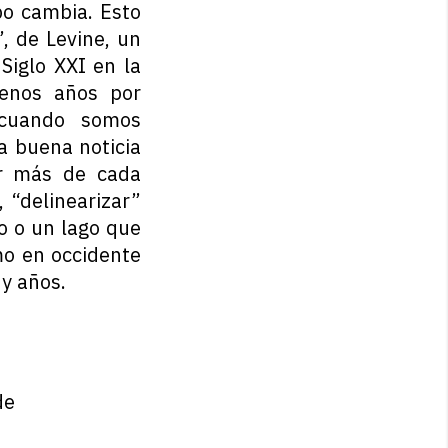
po cambia. Esto
, de Levine, un
Siglo XXI en la
menos años por
 cuando somos
a buena noticia
ar más de cada
 “delinearizar”
o o un lago que
mo en occidente
y años.
de