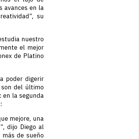
s avances en la
reatividad”, su
 estudia nuestro
amente el mejor
onex de Platino
a poder digerir
 son del último
c en la segunda
:
que mejore, una
, dijo Diego al
a más de sueño