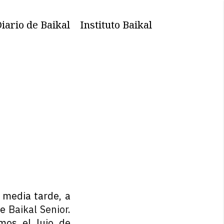
iario de Baikal
Instituto Baikal
 media tarde, a
de
Baikal Senior
.
mos el lujo de