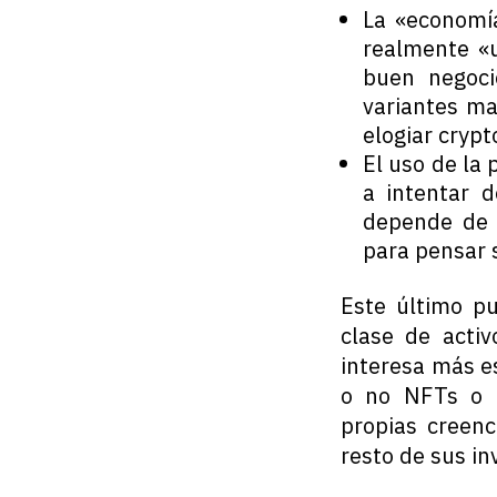
La «economía
realmente «u
buen negocio
variantes ma
elogiar crypt
El uso de la
a intentar 
depende de 
para pensar 
Este último pu
clase de acti
interesa más e
o no NFTs o i
propias creenc
resto de sus in