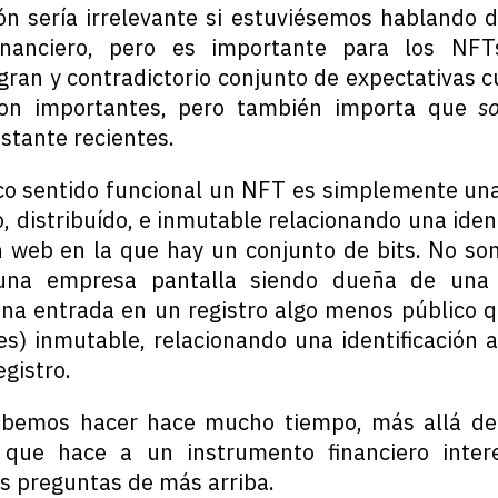
ón sería irrelevante si estuviésemos hablando d
inanciero, pero es importante para los NF
ran y contradictorio conjunto de expectativas cu
son importantes, pero también importa que
s
astante recientes.
co sentido funcional un NFT es simplemente un
o, distribuído, e inmutable relacionando una ide
n web en la que hay un conjunto de bits. No son
 una empresa pantalla siendo dueña de una 
na entrada en un registro algo menos público 
s) inmutable, relacionando una identificación a
egistro.
abemos hacer hace mucho tiempo, más allá de
o que hace a un instrumento financiero inter
as preguntas de más arriba.