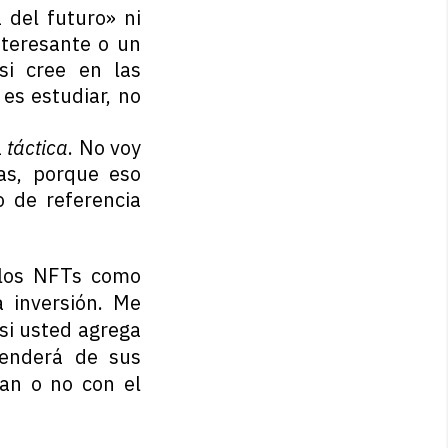
 del futuro» ni
nteresante o un
 si cree en las
es estudiar, no
a
táctica
. No voy
as, porque eso
 de referencia
i los NFTs como
 inversión. Me
si usted agrega
penderá de sus
nan o no con el