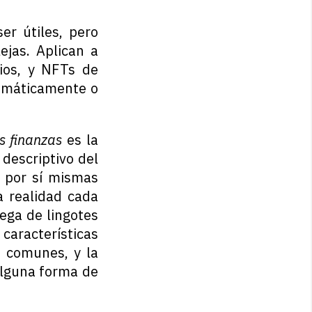
r útiles, pero
ejas. Aplican a
cios, y NFTs de
emáticamente o
as finanzas
es la
 descriptivo del
n por sí mismas
a realidad cada
ega de lingotes
aracterísticas
s comunes, y la
 alguna forma de