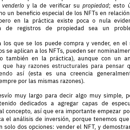
e
venderlo
y la de verificar su
propiedad
; esto 
mo un beneficio especial de los NFTs en relación
 pero en la práctica existe poca o nula evide
n de registros de propiedad sea un proble
a los que se los puede compra y vender, en el
os se aplican a los NFTs, pueden ser nominalmen
lo también en la práctica), aunque con un a
o que hay razones estructurales para pensar 
iendo así
(esta es una creencia generalment
empre por las mismas razones).
esvío muy largo para decir algo muy simple, 
tenido dedicados a agregar capas de espec
 al concepto, así que era importante empezar por
ica el análisis de inversión, porque tenemos que
on solo dos opciones: vender el NFT, y demostrar