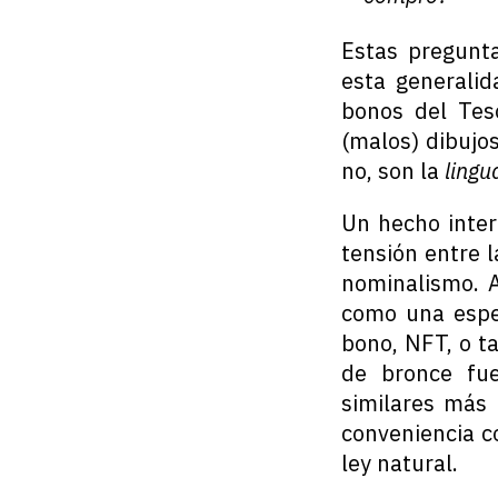
Estas pregunt
esta generalid
bonos del Teso
(malos) dibuj
no, son la
lingu
Un hecho inter
tensión entre l
nominalismo. A
como una espec
bono, NFT, o t
de bronce fue
similares más 
conveniencia co
ley natural.