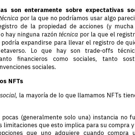
tas son enteramente sobre expectativas soc
técnica
por la que no podríamos usar algo parec
egistro de la propiedad de acciones (y mucha 
 no hay ninguna razón
técnica
por la que el registr
 podría expandirse para llevar el registro de qu
taverso. Lo que hay son trade-offs técnico
tanto financieros como sociales, tanto so
nvenciones sociales.
los NFTs
social
, la mayoría de lo que llamamos NFTs tiene
:
 pocas (generalmente solo una) instancia no f
s limitaciones que esto implica para su compra y
 opciones que uno adquiere cuando compra 