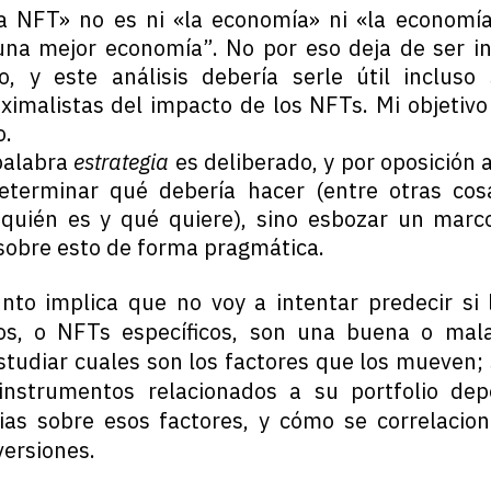
 NFT» no es ni «la economía» ni «la economía
na mejor economía”. No por eso deja de ser i
, y este análisis debería serle útil incluso
ximalistas del impacto de los NFTs. Mi objetivo 
o.
 palabra
estrategia
es deliberado, y por oposición 
determinar qué debería hacer (entre otras cos
quién es y qué quiere), sino esbozar un marco
sobre esto de forma pragmática.
nto implica que no voy a intentar predecir s
vos, o NFTs específicos, son una buena o mala
studiar cuales son los factores que los mueven; 
nstrumentos relacionados a su portfolio de
ias sobre esos factores, y cómo se correlacio
versiones.