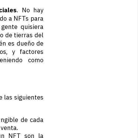
iales
. No hay
ido a NFTs para
gente quisiera
o de tierras del
ién es dueño de
s, y factores
steniendo como
 las siguientes
ungible de cada
 venta.
un NFT son la