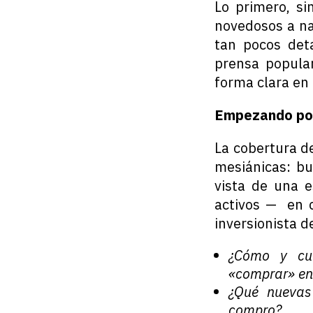
Lo primero, s
novedosos a na
tan pocos det
prensa popular
forma clara en 
Empezando por 
La cobertura d
mesiánicas: bu
vista de una e
activos — en c
inversionista d
¿Cómo y cuá
«comprar» en 
¿Qué nuevas
compro?