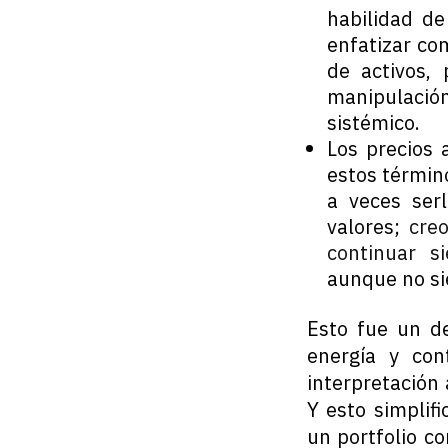
habilidad d
enfatizar co
de activos,
manipulació
sistémico.
Los precios 
estos términ
a veces ser
valores;
cre
continuar s
aunque no si
Esto fue un d
energía y con
interpretación
Y esto simplif
un portfolio c