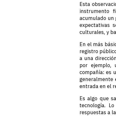
Esta observaci
instrumento f
acumulado un g
expectativas 
culturales, y b
En el más bási
registro públic
a una direcció
por ejemplo,
compañía: es u
generalmente e
entrada en el r
Es algo que s
tecnología. L
respuestas a l