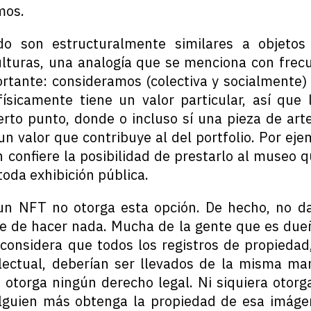
mos.
do son estructuralmente similares a objeto
ulturas, una analogía que se menciona con frec
ortante: consideramos (colectiva y socialmente)
físicamente tiene un valor particular, así que 
ierto punto, donde o incluso sí una pieza de arte
un valor que contribuye al del portfolio. Por ej
confiere la posibilidad de prestarlo al museo q
 toda exhibición pública.
un NFT no otorga esta opción. De hecho, no da
ie de hacer nada. Mucha de la gente que es du
 considera que todos los registros de propiedad,
lectual, deberían ser llevados de la misma ma
s otorga ningún derecho legal. Ni siquiera otorg
lguien más obtenga la propiedad de esa imáge