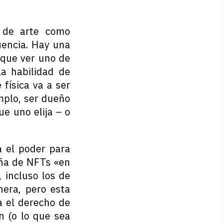
s de arte como
uencia. Hay una
 que ver uno de
la habilidad de
 física va a ser
emplo, ser dueño
ue uno elija – o
 el poder para
eña de NFTs «en
 incluso los de
nera, pero esta
a el derecho de
n (o lo que sea