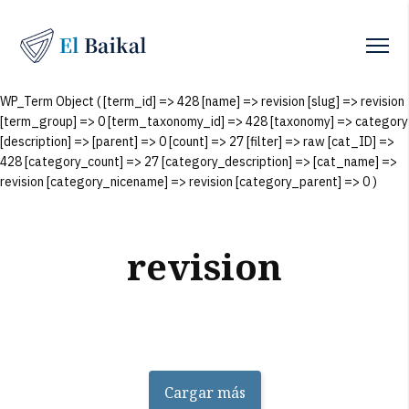
WP_Term Object ( [term_id] => 428 [name] => revision [slug] => revision
[term_group] => 0 [term_taxonomy_id] => 428 [taxonomy] => category
[description] => [parent] => 0 [count] => 27 [filter] => raw [cat_ID] =>
428 [category_count] => 27 [category_description] => [cat_name] =>
revision [category_nicename] => revision [category_parent] => 0 )
revision
Cargar más