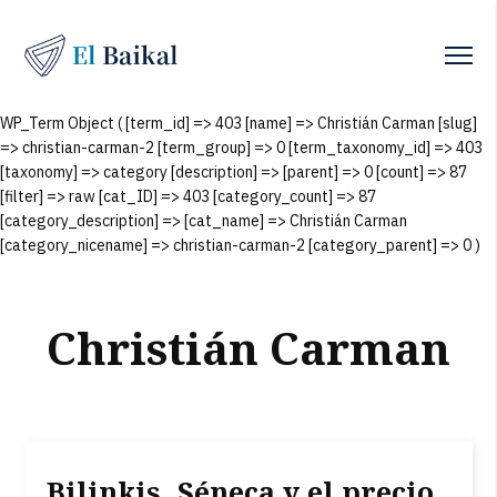
WP_Term Object ( [term_id] => 403 [name] => Christián Carman [slug]
=> christian-carman-2 [term_group] => 0 [term_taxonomy_id] => 403
[taxonomy] => category [description] => [parent] => 0 [count] => 87
[filter] => raw [cat_ID] => 403 [category_count] => 87
[category_description] => [cat_name] => Christián Carman
[category_nicename] => christian-carman-2 [category_parent] => 0 )
Christián Carman
Bilinkis, Séneca y el precio